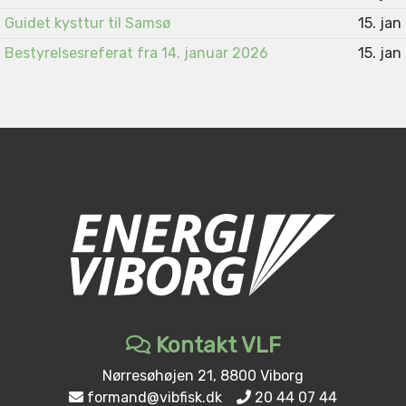
Guidet kysttur til Samsø
15. jan
Bestyrelsesreferat fra 14. januar 2026
15. jan
Kontakt VLF
Nørresøhøjen 21, 8800 Viborg
formand@vibfisk.dk
20 44 07 44