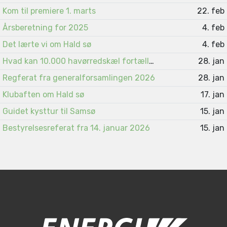
Kom til premiere 1. marts
22. feb
Årsberetning for 2025
4. feb
Det lærte vi om Hald sø
4. feb
Hvad kan 10.000 havørredskæl fortælle ?
28. jan
Regferat fra generalforsamlingen 2026
28. jan
Klubaften om Hald sø
17. jan
Guidet kysttur til Samsø
15. jan
Bestyrelsesreferat fra 14. januar 2026
15. jan