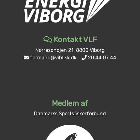
Kontakt VLF
Nørresøhøjen 21, 8800 Viborg
formand@vibfisk.dk
20 44 07 44
Medlem af
Danmarks Sportsfiskerforbund