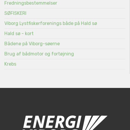
Fredningsbestemmelser
SØFISKERI
Viborg Lystfiskerforenings både på Hald sø
Hald sø - kort
Bådene på Viborg-søerne
Brug af bådmotor og fortøjning
Krebs