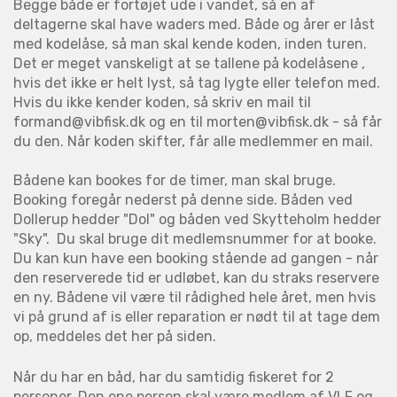
Begge både er fortøjet ude i vandet, så en af
deltagerne skal have waders med. Både og årer er låst
med kodelåse, så man skal kende koden, inden turen.
Det er meget vanskeligt at se tallene på kodelåsene ,
hvis det ikke er helt lyst, så tag lygte eller telefon med.
Hvis du ikke kender koden, så skriv en mail til
formand@vibfisk.dk og en til morten@vibfisk.dk - så får
du den. Når koden skifter, får alle medlemmer en mail.
Bådene kan bookes for de timer, man skal bruge.
Booking foregår nederst på denne side. Båden ved
Dollerup hedder "Dol" og båden ved Skytteholm hedder
"Sky". Du skal bruge dit medlemsnummer for at booke.
Du kan kun have een booking stående ad gangen - når
den reserverede tid er udløbet, kan du straks reservere
en ny. Bådene vil være til rådighed hele året, men hvis
vi på grund af is eller reparation er nødt til at tage dem
op, meddeles det her på siden.
Når du har en båd, har du samtidig fiskeret for 2
personer. Den ene person skal være medlem af VLF og