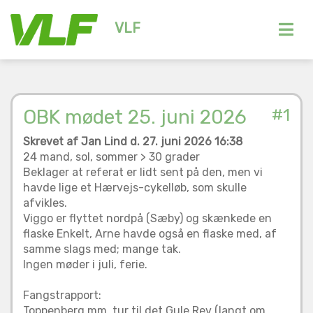
VLF
OBK mødet 25. juni 2026
#1
Skrevet af Jan Lind d. 27. juni 2026 16:38
24 mand, sol, sommer > 30 grader
Beklager at referat er lidt sent på den, men vi
havde lige et Hærvejs-cykelløb, som skulle
afvikles.
Viggo er flyttet nordpå (Sæby) og skænkede en
flaske Enkelt, Arne havde også en flaske med, af
samme slags med; mange tak.
Ingen møder i juli, ferie.
Fangstrapport:
Toppenberg mm. tur til det Gule Rev (langt om