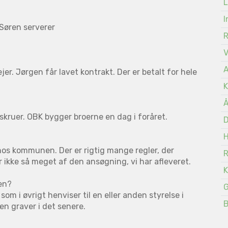
L
I
Søren serverer
A
er. Jørgen får lavet kontrakt. Der er betalt for hele
K
Å
skruer. OBK bygger broerne en dag i foråret.
D
s kommunen. Der er rigtig mange regler, der
 ikke så meget af den ansøgning, vi har afleveret.
K
en?
G
m i øvrigt henviser til en eller anden styrelse i
n graver i det senere.