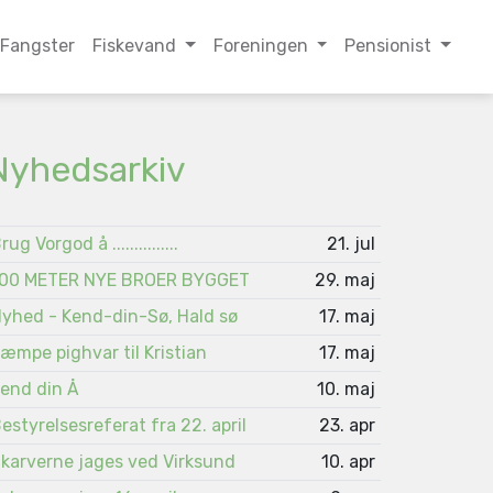
Fangster
Fiskevand
Foreningen
Pensionist
Nyhedsarkiv
rug Vorgod å ...............
21. jul
00 METER NYE BROER BYGGET
29. maj
yhed - Kend-din-Sø, Hald sø
17. maj
æmpe pighvar til Kristian
17. maj
end din Å
10. maj
estyrelsesreferat fra 22. april
23. apr
karverne jages ved Virksund
10. apr