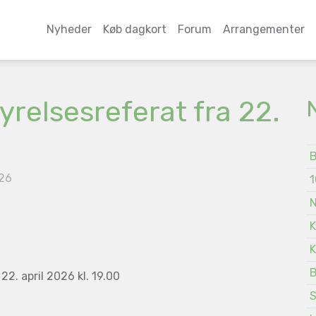
Nyheder
Køb dagkort
Forum
Arrangementer
yrelsesreferat fra 22.
B
026
1
N
K
K
B
2. april 2026 kl. 19.00
S