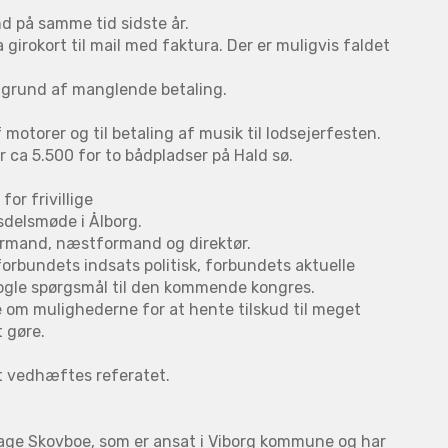
nd på samme tid sidste år.
irokort til mail med faktura. Der er muligvis faldet
å grund af manglende betaling.
motorer og til betaling af musik til lodsejerfesten.
 ca 5.500 for to bådpladser på Hald sø.
or frivillige
sdelsmøde i Ålborg.
ormand, næstformand og direktør.
rbundets indsats politisk, forbundets aktuelle
nogle spørgsmål til den kommende kongres.
 om mulighederne for at hente tilskud til meget
t gøre.
t vedhæftes referatet.
Aage Skovboe, som er ansat i Viborg kommune og har