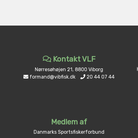
Kontakt VLF
Nørresøhøjen 21, 8800 Viborg
formand@vibfisk.dk
20 44 07 44
Medlem af
Danmarks Sportsfiskerforbund