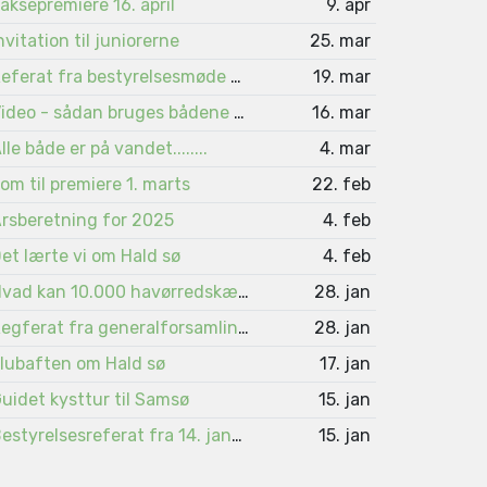
aksepremiere 16. april
9. apr
nvitation til juniorerne
25. mar
Referat fra bestyrelsesmøde 4. marts
19. mar
Video - sådan bruges bådene på Viborgsøerne
16. mar
lle både er på vandet........
4. mar
om til premiere 1. marts
22. feb
rsberetning for 2025
4. feb
et lærte vi om Hald sø
4. feb
Hvad kan 10.000 havørredskæl fortælle ?
28. jan
Regferat fra generalforsamlingen 2026
28. jan
lubaften om Hald sø
17. jan
uidet kysttur til Samsø
15. jan
Bestyrelsesreferat fra 14. januar 2026
15. jan