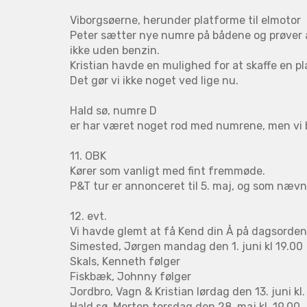
Viborgsøerne, herunder platforme til elmotor
Peter sætter nye numre på bådene og prøver a
ikke uden benzin.
Kristian havde en mulighed for at skaffe en pl
Det gør vi ikke noget ved lige nu.
Hald sø, numre D
er har været noget rod med numrene, men vi b
11. OBK
Kører som vanligt med fint fremmøde.
P&T tur er annonceret til 5. maj, og som nævn
1
2. evt.
Vi havde glemt at få Kend din Å på dagsorden
Simested, Jørgen mandag den 1. juni kl 19.00
Skals, Kenneth følger
Fiskbæk, Johnny følger
Jordbro, Vagn & Kristian lørdag den 13. juni kl.
Hald sø, Morten torsdag den 28. maj kl. 19.00