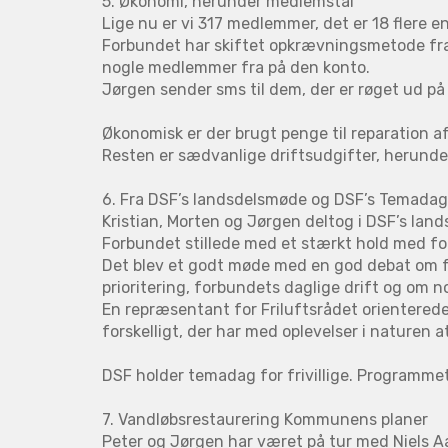
5. Økonomi, herunder medlemstal
Lige nu er vi 317 medlemmer, det er 18 flere e
Forbundet har skiftet opkrævningsmetode fra g
nogle medlemmer fra på den konto.
Jørgen sender sms til dem, der er røget ud p
Økonomisk er der brugt penge til reparation af 
Resten er sædvanlige driftsudgifter, herunder
6. Fra DSF’s landsdelsmøde og DSF’s Temadag f
Kristian, Morten og Jørgen deltog i DSF’s land
Forbundet stillede med et stærkt hold med f
Det blev et godt møde med en god debat om fo
prioritering, forbundets daglige drift og om 
En repræsentant for Friluftsrådet orienterede
forskelligt, der har med oplevelser i naturen a
DSF holder temadag for frivillige. Programme
7. Vandløbsrestaurering Kommunens planer
Peter og Jørgen har været på tur med Niels 